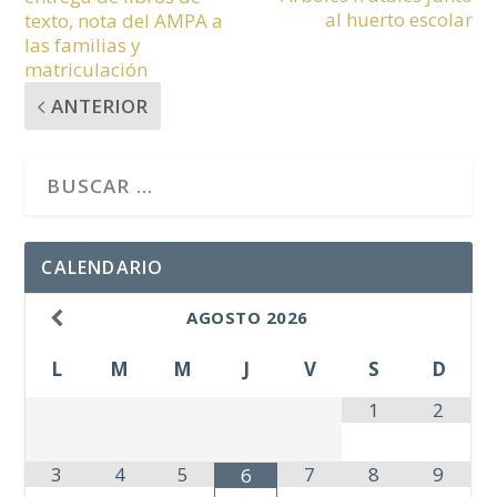
al huerto escolar
texto, nota del AMPA a
las familias y
matriculación
ANTERIOR
CALENDARIO
AGOSTO
2026
L
M
M
J
V
S
D
1
2
3
4
5
7
8
9
6