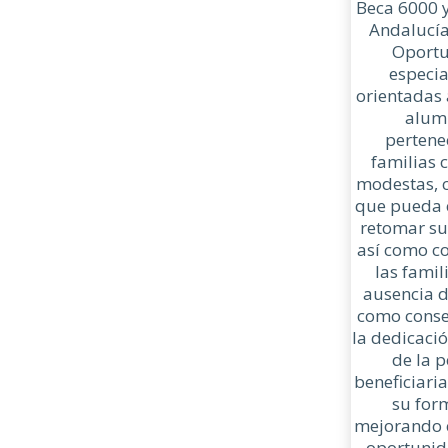
Beca 6000 y
Andalucí
Oportu
especi
orientadas 
alum
pertene
familias 
modestas, c
que pueda 
retomar su
así como c
las famil
ausencia d
como conse
la dedicació
de la 
beneficiaria
su for
mejorando c
oportunid