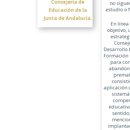
Consejería de
no sigue
estudio o 
Educación de la
Junta de Andaluc
ía.
En línea
objetivo, 
estrateg
Consej
Desarrollo 
Formación 
para com
abandono
premat
consisti
aplicación 
sistemá
compen
educativa
sentido
mencion
implantac