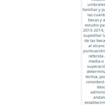
umbrales
familiar y p
las cuant
becas y 
estudio pa
2013-2014, 
supeditar l
de las bec
al alcan
puntuación
referida 
media o 
superaci
determin
lectiva, po
consideró
desd
adminis
andalu
establecim