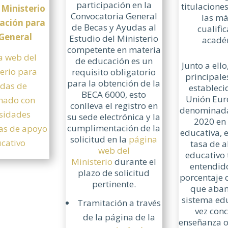
participación en la
titulacione
 Ministerio
Convocatoria General
las m
ación para
de Becas y Ayudas al
cualifi
 General
Estudio del Ministerio
acadé
competente en materia
a web del
de educación es un
Junto a ello
erio para
requisito obligatorio
principale
para la obtención de la
das de
estableci
BECA 6000, esto
Unión Eur
nado con
conlleva el registro en
denominada
sidades
su sede electrónica y la
2020 en
cumplimentación de la
cas de apoyo
educativa, e
solicitud en la
página
cativo
tasa de 
web del
educativo
Ministerio
durante el
entendid
plazo de solicitud
porcentaje 
pertinente.
que aban
sistema ed
Tramitación a través
vez conc
de la página de la
enseñanza o