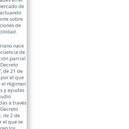
mercado de
 actuando
ente sobre
ciones de
ilidad.
riano nace
cuencia de
ción parcial
 Decreto
, de 21 de
 por el que
e el régimen
as y ayudas
tudio
das a través
 Decreto
, de 2 de
r el que se
cen los