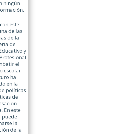
n ningún
formación.
 con este
una de las
ias de la
ería de
Educativo y
Profesional
batir el
 escolar
uro ha
do en la
de políticas
ticas de
sación
. En este
, puede
arse la
ión de la