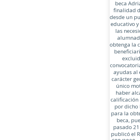
beca Adri
finalidad 
desde un pu
educativo y
las neces
alumnad
obtenga la 
beneficiar
excluid
convocatori
ayudas al 
carácter ge
único mot
haber alc
calificación
por dicho 
para la obt
beca, pue
pasado 21 
publicó el 