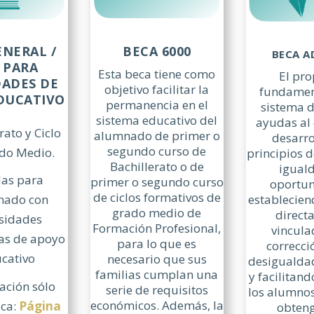
ENERAL /
BECA 6000
BECA A
 PARA
Esta beca tiene como
El pro
DADES DE
objetivo facilitar la
fundamen
DUCATIVO
permanencia en el
sistema d
sistema educativo del
ayudas al 
rato y Ciclo
alumnado de primer o
desarro
segundo curso de
do Medio.
principios 
Bachillerato o de
igual
as para
primer o segundo curso
oportun
de ciclos formativos de
establecie
nado con
grado medio de
direct
sidades
Formación Profesional,
vincula
cas de apoyo
para lo que es
correcci
cativo
necesario que sus
desigualdad
familias cumplan una
y facilitan
ación sólo
serie de requisitos
los alumno
económicos. Además, la
ica:
Página
obteng