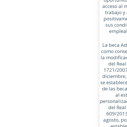
acceso al 
trabajo y
positivam
sus condi
empleab
La beca Ad
como conse
la modifica
del Real
1721/2007
diciembre,
se establec
de las bec
al es
personaliza
del Real
609/2013
agosto, po
estable