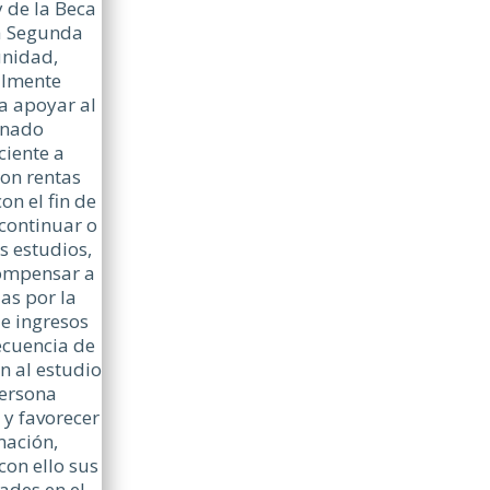
 de la Beca
a Segunda
nidad,
almente
a apoyar al
nado
ciente a
con rentas
on el fin de
continuar o
s estudios,
ompensar a
ias por la
e ingresos
cuencia de
n al estudio
persona
 y favorecer
mación,
on ello sus
ades en el