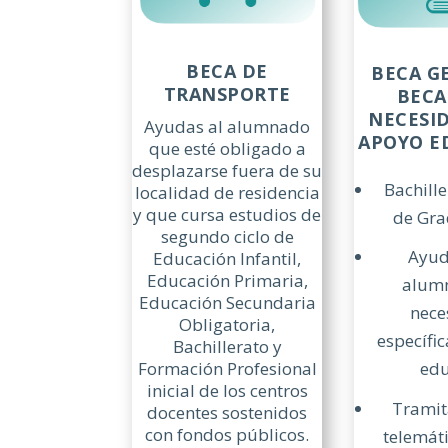
BECA DE
BECA G
TRANSPORTE
BECA
NECESI
Ayudas al alumnado
APOYO E
que esté obligado a
desplazarse fuera de su
Bachille
localidad de residencia
y que cursa estudios de
de Gra
segundo ciclo de
Ayud
Educación Infantil,
Educación Primaria,
alum
Educación Secundaria
nece
Obligatoria,
específi
Bachillerato y
Formación Profesional
edu
inicial de los centros
Tramit
docentes sostenidos
con fondos públicos.
telemát