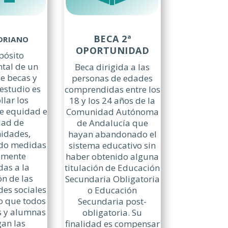
BECA 2ª
DRIANO
OPORTUNIDAD
pósito
tal de un
Beca dirigida a las
e becas y
personas de edades
estudio es
comprendidas entre los
llar los
18 y los 24 años de la
de equidad e
Comunidad Autónoma
dad de
de Andalucía que
idades,
hayan abandonado el
ndo medidas
sistema educativo sin
amente
haber obtenido alguna
das a la
titulación de Educación
ón de las
Secundaria Obligatoria
es sociales
o Educación
do que todos
Secundaria post-
s y alumnas
obligatoria. Su
an las
finalidad es compensar