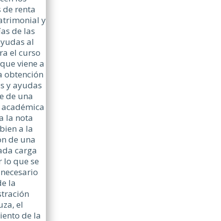
 de renta
atrimonial y
ías de las
ayudas al
ra el curso
que viene a
a obtención
as y ayudas
ce de una
 académica
a la nota
bien a la
ón de una
ada carga
r lo que se
 necesario
e la
tración
za, el
iento de la