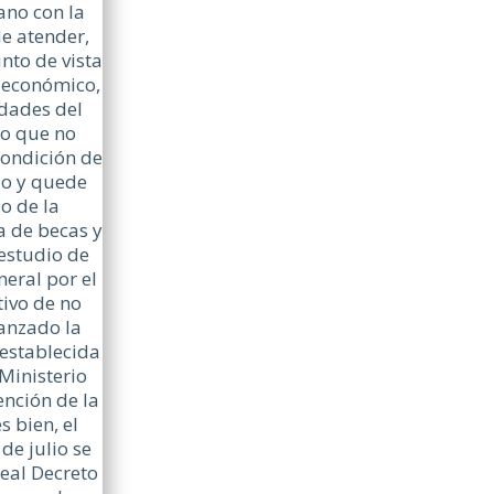
ano con la
de atender,
nto de vista
 económico,
idades del
o que no
condición de
io y quede
o de la
a de becas y
estudio de
neral por el
ivo de no
anzado la
 establecida
Ministerio
ención de la
s bien, el
de julio se
Real Decreto