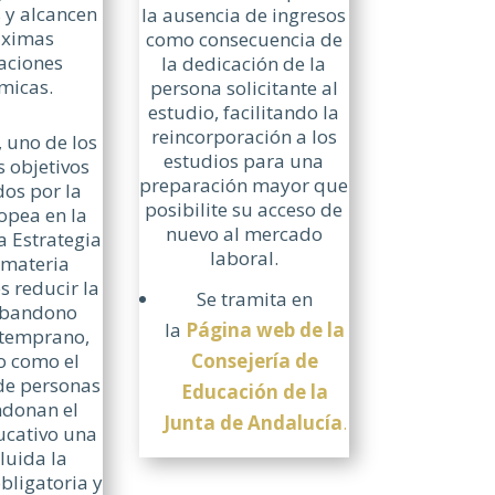
s y alcancen
la ausencia de ingresos
áximas
como consecuencia de
caciones
la dedicación de la
micas.
persona solicitante al
estudio, facilitando la
reincorporación a los
, uno de los
estudios para una
s objetivos
preparación mayor que
dos por la
posibilite su acceso de
opea en la
nuevo al mercado
 Estrategia
laboral.
 materia
s reducir la
Se tramita en
abandono
la
Página web de la
 temprano,
Consejería de
o como el
de personas
Educación de la
donan el
Junta de Andalucía
.
ucativo una
luida la
bligatoria y