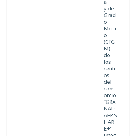
a
y de
Grad
o
Medi
o
(CFG
M)
de
los
centr
os
del
cons
orcio
“GRA
NAD
AFP.S
HAR
E+”
integ