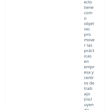
ecto
tiene
com
o
objet
ivo
pro
move
r las
práct
icas
en
empr
esa y
centr
os de
trab
ajo
(incl
uyen
do