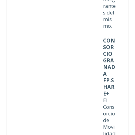
rante
s del
mis
mo.
CON
SOR
CIO
GRA
NAD
A
FP.S
HAR
E+
El
Cons
orcio
de
Movi
lidad