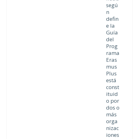
segú
n
defin
e la
Guía
del
Prog
rama
Eras
mus
Plus
está
const
ituid
o por
dos o
más
orga
nizac
iones