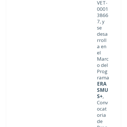
VET-
0001
3866
7, y
se
desa
rroll
a en
el
Marc
o del
Prog
rama
ERA
SMU
S+
,
Conv
ocat
oria
de