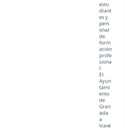
estu
diant
es y
pers
onal
de
form
ación
profe
siona
l.
El
Ayun
tami
ento
de
Gran
ada
a
travé