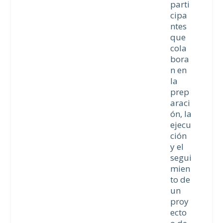
parti
cipa
ntes
que
cola
bora
n en
la
prep
araci
ón, la
ejecu
ción
y el
segui
mien
to de
un
proy
ecto