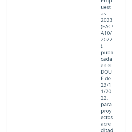
Prop
uest
as
2023
(EAC/
A10/
2022
),
publi
cada
en el
DOU
E de
23/1
1/20
22,
para
proy
ectos
acre
ditad