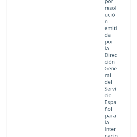
por
resol
ució
n
emiti
da
por
la
Direc
ción
Gene
ral
del
Servi
cio
Espa
ñol
para
la
Inter
nacio