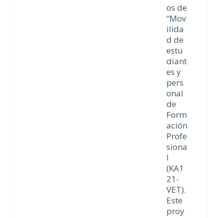
os de
“Mov
ilida
d de
estu
diant
es y
pers
onal
de
Form
ación
Profe
siona
l
(KA1
21-
VET).
Este
proy