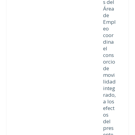
s del
Área
de
Empl
eo
coor
dina
el
cons
orcio
de
movi
lidad
integ
rado,
a los
efect
os
del
pres
ente