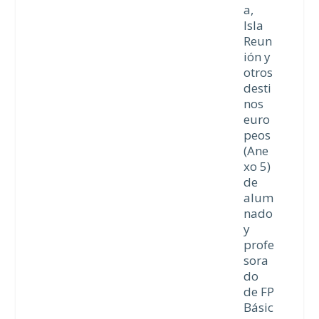
a,
Isla
Reun
ión y
otros
desti
nos
euro
peos
(Ane
xo 5)
de
alum
nado
y
profe
sora
do
de FP
Básic