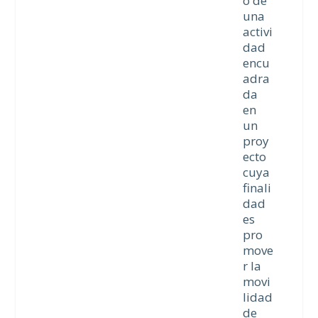
o de
una
activi
dad
encu
adra
da
en
un
proy
ecto
cuya
finali
dad
es
pro
move
r la
movi
lidad
de