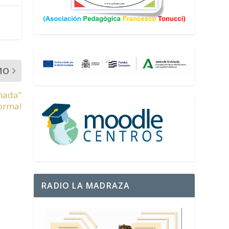
MO
anada”
orma!
RADIO LA MADRAZA