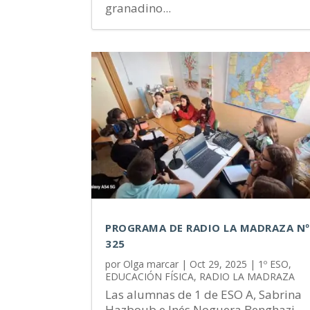
granadino...
PROGRAMA DE RADIO LA MADRAZA Nº
325
por
Olga marcar
|
Oct 29, 2025
|
1º ESO
,
EDUCACIÓN FÍSICA
,
RADIO LA MADRAZA
Las alumnas de 1 de ESO A, Sabrina
Hazboub e Inés Noguera Benghazi