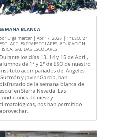
SEMANA BLANCA
por
Olga marcar
|
Abr 17, 2026
|
1º ESO
,
2º
ESO
,
ACT. EXTRAESCOLARES
,
EDUCACIÓN
FÍSICA
,
SALIDAS ESCOLARES
Durante los días 13, 14 y 15 de Abril,
alumnos de 1° y 2° de ESO de nuestro
instituto acompañados de Ángeles
Guzmán y Javier García, han
disfrutado de la semana blanca de
esquí en Sierra Nevada. Las
condiciones de nieve y
climatológicas, nos han permitido
aprovechar...