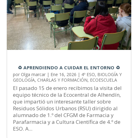
♻️ APRENDIENDO A CUIDAR EL ENTORNO ♻️
por
Olga marcar
|
Ene 16, 2026
|
4º ESO
,
BIOLOGÍA Y
GEOLOGÍA
,
CHARLAS Y FORMACIÓN
,
ECOESCUELA
El pasado 15 de enero recibimos la visita del
equipo técnico de la Ecocentral de Alhendín,
que impartió un interesante taller sobre
Residuos Sólidos Urbanos (RSU) dirigido al
alumnado de 1.º del CFGM de Farmacia y
Parafarmacia y a Cultura Científica de 4.º de
ESO. A...