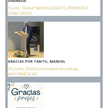
GRANADA
3 julio, 2026
2º BACHILLERATO
,
PREMIOS Y
CONCURSOS
GRACIAS POR TANTO, MANUEL
30 junio, 2026
Comunidad educativa
,
MATEMÁTICAS