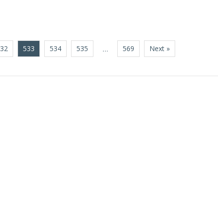
532
533
534
535
569
Next »
…