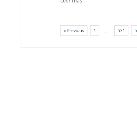
Leer más
« Previous
1
531
…